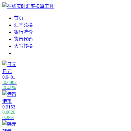
首页
汇率兑换
银行牌价
货币代码
大写转换
日元
0.0481
-0.0002
-0.41%
港币
0.9153
0.0026
0.28%